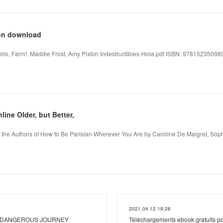
ion download
 Hello, Farm!. Maddie Frost, Amy Pixton Indestructibles-Hola.pdf ISBN: 9781523509898
ine Older, but Better,
om the Authors of How to Be Parisian Wherever You Are by Caroline De Maigret, Sophi
2021.04.12 19:26
 Pod DANGEROUS JOURNEY
Téléchargements ebook gratuits po