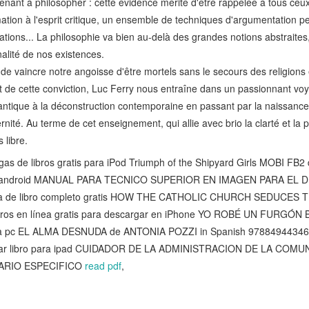
nant à philosopher : cette évidence mérite d'être rappelée à tous ceux
ation à l'esprit critique, un ensemble de techniques d'argumentation pe
tions... La philosophie va bien au-delà des grandes notions abstraites,
nalité de nos existences.
 de vaincre notre angoisse d'être mortels sans le secours des religions
t de cette conviction, Luc Ferry nous entraîne dans un passionnant voya
antique à la déconstruction contemporaine en passant par la naissance
ité. Au terme de cet enseignement, qui allie avec brio la clarté et la p
s libre.
 de libros gratis para iPod Triumph of the Shipyard Girls MOBI FB2
para android MANUAL PARA TECNICO SUPERIOR EN IMAGEN PARA EL
ga de libro completo gratis HOW THE CATHOLIC CHURCH SEDUCES 
ibros en línea gratis para descargar en iPhone YO ROBÉ UN FURGÓ
ara pc EL ALMA DESNUDA de ANTONIA POZZI in Spanish 9788494434
gar libro para ipad CUIDADOR DE LA ADMINISTRACION DE LA COM
ARIO ESPECIFICO
read pdf
,