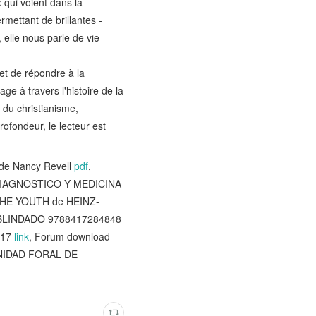
 qui voient dans la
rmettant de brillantes -
 elle nous parle de vie
 et de répondre à la
ge à travers l'histoire de la
 du christianisme,
rofondeur, le lecteur est
 de Nancy Revell
pdf
,
 DIAGNOSTICO Y MEDICINA
THE YOUTH de HEINZ-
N BLINDADO 9788417284848
617
link
, Forum download
UNIDAD FORAL DE