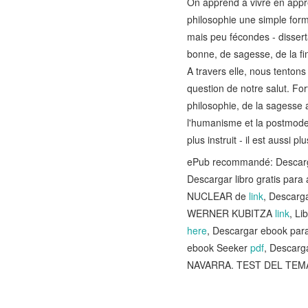
On apprend à vivre en appre
philosophie une simple form
mais peu fécondes - disserta
bonne, de sagesse, de la fi
A travers elle, nous tentons
question de notre salut. For
philosophie, de la sagesse 
l'humanisme et la postmodern
plus instruit - il est aussi plu
ePub recommandé: Descargas
Descargar libro gratis 
NUCLEAR de
link
, Descar
WERNER KUBITZA
link
, L
here
, Descargar ebook p
ebook Seeker
pdf
, Descar
NAVARRA. TEST DEL TEM