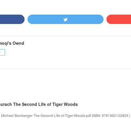
moqi's Ownd
ー
utsch The Second Life of Tiger Woods
. Michael Bamberger The-Second-Life-of-Tiger-Woods.pdf ISBN: 9781982122829 | 