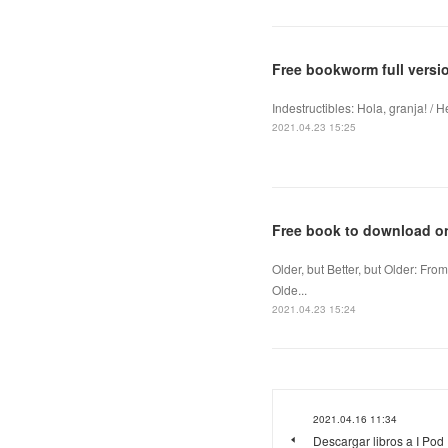
Free bookworm full vers
Indestructibles: Hola, granja! /
2021.04.23 15:25
Free book to download onl
Older, but Better, but Older: Fr
Olde...
2021.04.23 15:24
2021.04.16 11:34
Descargar libros a I