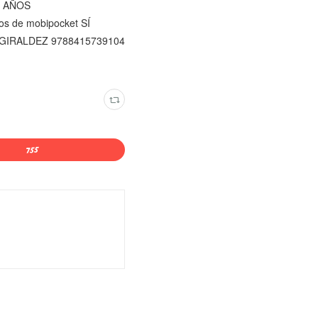
0 AÑOS
icos de mobipocket SÍ
GIRALDEZ 9788415739104