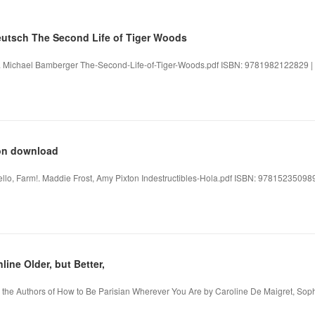
utsch The Second Life of Tiger Woods
. Michael Bamberger The-Second-Life-of-Tiger-Woods.pdf ISBN: 9781982122829 | 
ion download
 Hello, Farm!. Maddie Frost, Amy Pixton Indestructibles-Hola.pdf ISBN: 9781523509898
ine Older, but Better,
om the Authors of How to Be Parisian Wherever You Are by Caroline De Maigret, Sophi