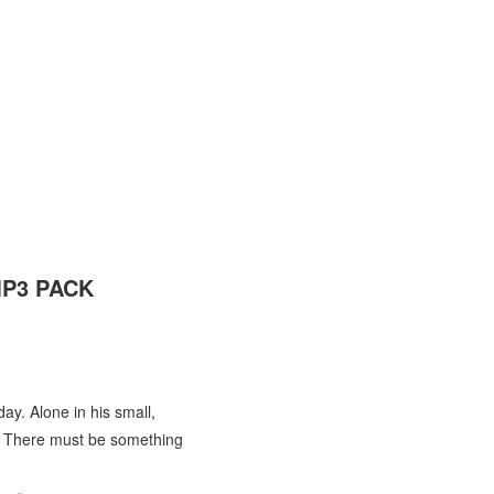
MP3 PACK
ay. Alone in his small,
le? There must be something