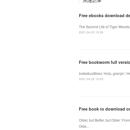
関連記事
Free ebooks download de
The Second Life of Tiger Woods
2021.04.23 15:26
Free bookworm full vers
Indestructibles: Hola, granja! /
2021.04.23 15:25
Free book to download onl
Older, but Better, but Older: Fr
Olde...