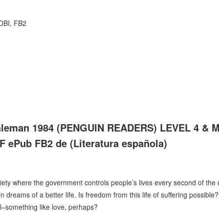
OBI, FB2
 aleman 1984 (PENGUIN READERS) LEVEL 4 & 
 ePub FB2 de (Literatura española)
iety where the government controls people’s lives every second of the d
dreams of a better life. Is freedom from this life of suffering possib
ol–something like love, perhaps?